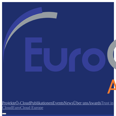
Projekte
Ö-Cloud
Publikationen
Events
News
Über uns
Awards
Trust in
Cloud
EuroCloud Europe