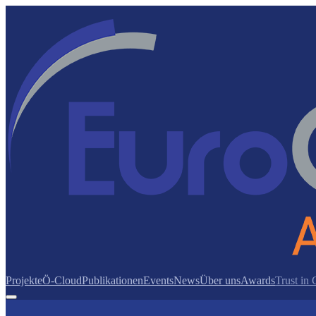
Projekte
Ö-Cloud
Publikationen
Events
News
Über uns
Awards
Trust in