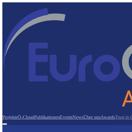
Projekte
Ö-Cloud
Publikationen
Events
News
Über uns
Awards
Trust in